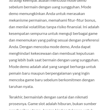
Strategi keempat adalah mencoba mode demo
sebelum bermain dengan uang sungguhan. Mode
demo memungkinkan Anda untuk merasakan
mekanisme permainan, memahami fitur-fitur bonus,
dan menilai volatilitas tanpa risiko finansial. Ini adalah
kesempatan sempurna untuk menguji berbagai game
dan menemukan yang paling sesuai dengan preferensi
Anda. Dengan mencoba mode demo, Anda dapat
menghindari kekecewaan dan membuat keputusan
yang lebih baik saat bermain dengan uang sungguhan.
Mode demo adalah alat yang sangat berharga untuk
pemain baru maupun berpengalaman yang ingin
mencoba game baru sebelum berkomitmen dengan
taruhan nyata.
Terakhir, bermainlah dengan santai dan nikmati
prosesnya. Game slot adalah hiburan, bukan sumber