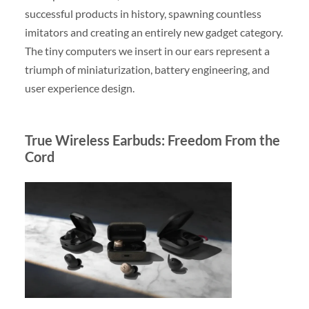
successful products in history, spawning countless
imitators and creating an entirely new gadget category.
The tiny computers we insert in our ears represent a
triumph of miniaturization, battery engineering, and
user experience design.
True Wireless Earbuds: Freedom From the
Cord