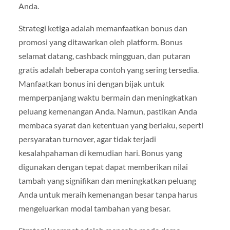
Anda.
Strategi ketiga adalah memanfaatkan bonus dan
promosi yang ditawarkan oleh platform. Bonus
selamat datang, cashback mingguan, dan putaran
gratis adalah beberapa contoh yang sering tersedia.
Manfaatkan bonus ini dengan bijak untuk
memperpanjang waktu bermain dan meningkatkan
peluang kemenangan Anda. Namun, pastikan Anda
membaca syarat dan ketentuan yang berlaku, seperti
persyaratan turnover, agar tidak terjadi
kesalahpahaman di kemudian hari. Bonus yang
digunakan dengan tepat dapat memberikan nilai
tambah yang signifikan dan meningkatkan peluang
Anda untuk meraih kemenangan besar tanpa harus
mengeluarkan modal tambahan yang besar.