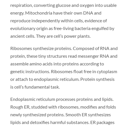
respiration, converting glucose and oxygen into usable
energy. Mitochondria have their own DNA and
reproduce independently within cells, evidence of
evolutionary origin as free-living bacteria engulfed by
ancient cells. They are cell’s power plants.
Ribosomes synthesize proteins. Composed of RNA and
protein, these tiny structures read messenger RNA and
assemble amino acids into proteins according to
genetic instructions. Ribosomes float free in cytoplasm
or attach to endoplasmic reticulum. Protein synthesis
is cell’s fundamental task.
Endoplasmic reticulum processes proteins and lipids.
Rough ER, studded with ribosomes, modifies and folds
newly synthesized proteins. Smooth ER synthesizes
lipids and detoxifies harmful substances. ER packages