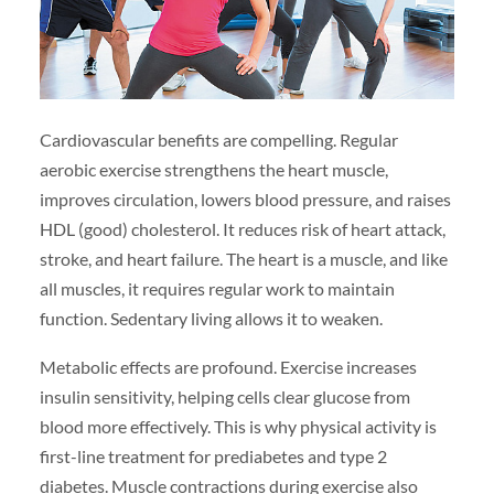
Cardiovascular benefits are compelling. Regular
aerobic exercise strengthens the heart muscle,
improves circulation, lowers blood pressure, and raises
HDL (good) cholesterol. It reduces risk of heart attack,
stroke, and heart failure. The heart is a muscle, and like
all muscles, it requires regular work to maintain
function. Sedentary living allows it to weaken.
Metabolic effects are profound. Exercise increases
insulin sensitivity, helping cells clear glucose from
blood more effectively. This is why physical activity is
first-line treatment for prediabetes and type 2
diabetes. Muscle contractions during exercise also