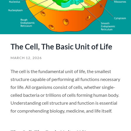
The Cell, The Basic Unit of Life
MARCH 12, 2026
The cell is the fundamental unit of life, the smallest
structure capable of performing all functions necessary
for life. All organisms consist of cells, whether single-
celled bacteria or trillions of cells forming human body.
Understanding cell structure and function is essential
for comprehending biology, medicine, and life itself.