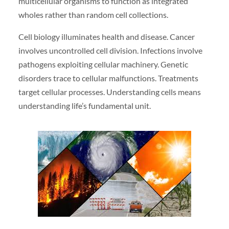
multicellular organisms to function as integrated
wholes rather than random cell collections.
Cell biology illuminates health and disease. Cancer
involves uncontrolled cell division. Infections involve
pathogens exploiting cellular machinery. Genetic
disorders trace to cellular malfunctions. Treatments
target cellular processes. Understanding cells means
understanding life’s fundamental unit.