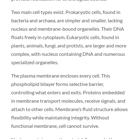
Two main cell types exist. Prokaryotic cells, found in
bacteria and archaea, are simpler and smaller, lacking
nucleus and membrane-bound organelles. Their DNA
floats freely in cytoplasm. Eukaryotic cells, found in
plants, animals, fungi, and protists, are larger and more
complex, with nucleus containing DNA and numerous
specialized organelles.
The plasma membrane encloses every cell. This
phospholipid bilayer forms selective barrier,
controlling what enters and exits. Proteins embedded
in membrane transport molecules, receive signals, and
attach to other cells. Membrane’s fluid structure allows
flexibility while maintaining integrity. Without
functional membrane, cell cannot survive.