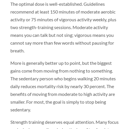
The optimal dose is well-established. Guidelines
recommend at least 150 minutes of moderate aerobic
activity or 75 minutes of vigorous activity weekly, plus
two strength-training sessions. Moderate activity
means you can talk but not sing; vigorous means you
cannot say more than few words without pausing for
breath.
More is generally better up to point, but the biggest
gains come from moving from nothing to something.
The sedentary person who begins walking 20 minutes
daily reduces mortality risk by nearly 30 percent. The
benefits of moving from moderate to high activity are
smaller. For most, the goal is simply to stop being
sedentary.
Strength training deserves equal attention. Many focus