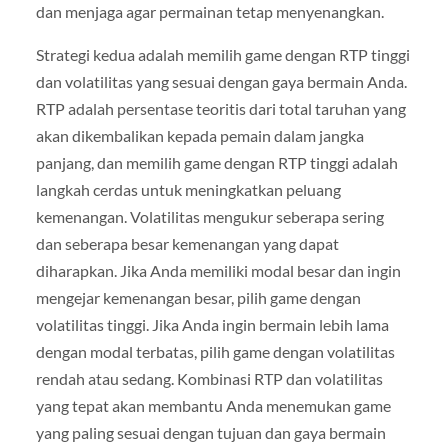
dan menjaga agar permainan tetap menyenangkan.
Strategi kedua adalah memilih game dengan RTP tinggi
dan volatilitas yang sesuai dengan gaya bermain Anda.
RTP adalah persentase teoritis dari total taruhan yang
akan dikembalikan kepada pemain dalam jangka
panjang, dan memilih game dengan RTP tinggi adalah
langkah cerdas untuk meningkatkan peluang
kemenangan. Volatilitas mengukur seberapa sering
dan seberapa besar kemenangan yang dapat
diharapkan. Jika Anda memiliki modal besar dan ingin
mengejar kemenangan besar, pilih game dengan
volatilitas tinggi. Jika Anda ingin bermain lebih lama
dengan modal terbatas, pilih game dengan volatilitas
rendah atau sedang. Kombinasi RTP dan volatilitas
yang tepat akan membantu Anda menemukan game
yang paling sesuai dengan tujuan dan gaya bermain