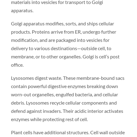
materials into vesicles for transport to Golgi
apparatus.
Golgi apparatus modifies, sorts, and ships cellular
products. Proteins arrive from ER, undergo further
modification, and are packaged into vesicles for
delivery to various destinations—outside cell, to
membrane, or to other organelles. Golgi is cell’s post
office.
Lysosomes digest waste. These membrane-bound sacs
contain powerful digestive enzymes breaking down
worn-out organelles, engulfed bacteria, and cellular
debris. Lysosomes recycle cellular components and
defend against invaders. Their acidic interior activates
enzymes while protecting rest of cell.
Plant cells have additional structures. Cell wall outside