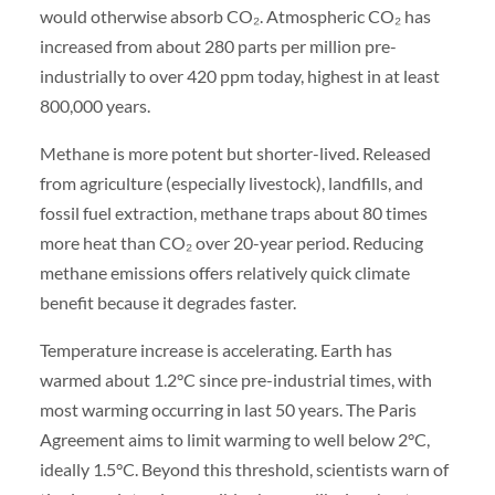
would otherwise absorb CO₂. Atmospheric CO₂ has
increased from about 280 parts per million pre-
industrially to over 420 ppm today, highest in at least
800,000 years.
Methane is more potent but shorter-lived. Released
from agriculture (especially livestock), landfills, and
fossil fuel extraction, methane traps about 80 times
more heat than CO₂ over 20-year period. Reducing
methane emissions offers relatively quick climate
benefit because it degrades faster.
Temperature increase is accelerating. Earth has
warmed about 1.2°C since pre-industrial times, with
most warming occurring in last 50 years. The Paris
Agreement aims to limit warming to well below 2°C,
ideally 1.5°C. Beyond this threshold, scientists warn of