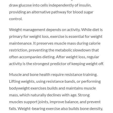
draw glucose into cells independently of insulin,
providing an alternative pathway for blood sugar
control.
Weight management depends on activity. While diet is
primary for weight loss, exercise is essential for weight
maintenance. It preserves muscle mass during calorie
restriction, preventing the metabolic slowdown that
often accompanies dieting. After weight loss, regular
activity is the strongest predictor of keeping weight off.
Muscle and bone health require resistance training.
Lifting weights, using resistance bands, or performing
bodyweight exercises builds and maintains muscle
mass, which naturally declines with age. Strong
muscles support joints, improve balance, and prevent
falls. Weight-bearing exercise also builds bone density,